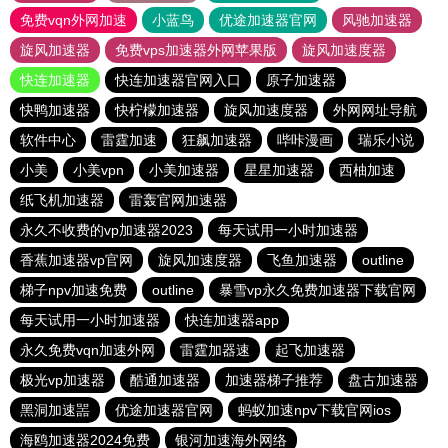
免费vqn外网加速
小蓝鸟
优途加速器官网
风驰加速器
旋风加速器
免费vps加速器外网苹果版
旋风加速度器
快连加速器
快连加速器官网入口
原子加速器
快鸭加速器
快柠檬加速器
旋风加速度器
外网网址导航
软件中心
雷霆加速
狂飙加速器
哔咔漫画
瑞乐小说
小美
小美vpn
小美加速器
星星加速器
西柚加速
纸飞机加速器
雷轰官网加速器
永久不收费的vp加速器2023
每天试用一小时加速器
香蕉加速器vp官网
旋风加速度器
飞鱼加速器
outline
梯子npv加速免费
outline
暴雪vp永久免费加速器下载官网
每天试用一小时加速器
快连加速器app
永久免费vqn加速外网
雷霆加器速
起飞加速器
极光vp加速器
酷通加速器
加速器梯子推荐
盘古加速器
黑洞加速噐
优途加速器官网
蚂蚁加速npv下载官网ios
海鸥加速器2024免费
银河加速海外网络