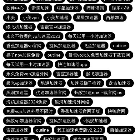
软件中心
雷霆加速
狂飙加速器
哔咔漫画
瑞乐小说
小美
小美vpn
小美加速器
星星加速器
西柚加速
纸飞机加速器
雷轰官网加速器
永久不收费的vp加速器2023
每天试用一小时加速器
香蕉加速器vp官网
旋风加速度器
飞鱼加速器
outline
梯子npv加速免费
outline
暴雪vp永久免费加速器下载官网
每天试用一小时加速器
快连加速器app
永久免费vqn加速外网
雷霆加器速
起飞加速器
极光vp加速器
酷通加速器
加速器梯子推荐
盘古加速器
黑洞加速噐
优途加速器官网
蚂蚁加速npv下载官网ios
海鸥加速器2024免费
银河加速海外网络
免费vqn加速外网不限时
香蕉加速器官网正版
快鸭官网
蚂蚁vp加速器官网
旋风加速度器
v蚂蚁加速器
雷霆加器速
outline
老王加速免费版v2.2.23
西柚加速器
快连加速器app
蚂蚁加速器
极光加速器官网