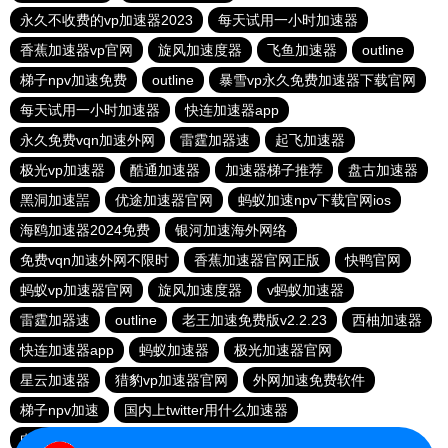
永久不收费的vp加速器2023
每天试用一小时加速器
香蕉加速器vp官网
旋风加速度器
飞鱼加速器
outline
梯子npv加速免费
outline
暴雪vp永久免费加速器下载官网
每天试用一小时加速器
快连加速器app
永久免费vqn加速外网
雷霆加器速
起飞加速器
极光vp加速器
酷通加速器
加速器梯子推荐
盘古加速器
黑洞加速噐
优途加速器官网
蚂蚁加速npv下载官网ios
海鸥加速器2024免费
银河加速海外网络
免费vqn加速外网不限时
香蕉加速器官网正版
快鸭官网
蚂蚁vp加速器官网
旋风加速度器
v蚂蚁加速器
雷霆加器速
outline
老王加速免费版v2.2.23
西柚加速器
快连加速器app
蚂蚁加速器
极光加速器官网
星云加速器
猎豹vp加速器官网
外网加速免费软件
梯子npv加速
国内上twitter用什么加速器
电报telegeram加速器
国外vps 加速免费
自由鲸