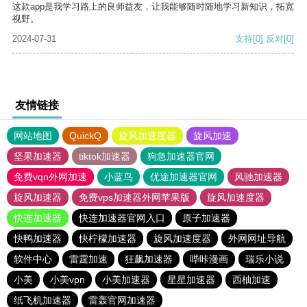
这款app是我学习路上的良师益友，让我能够随时随地学习新知识，拓宽
视野。
2024-07-31
支持
[0]
反对
[0]
友情链接
网站地图
QuickQ
旋风加速度器
旋风加速
坚果加速器
tiktok加速器
狗急加速器官网
免费vqn外网加速
小蓝鸟
优途加速器官网
风驰加速器
旋风加速器
免费vps加速器外网苹果版
旋风加速度器
快连加速器
快连加速器官网入口
原子加速器
快鸭加速器
快柠檬加速器
旋风加速度器
外网网址导航
软件中心
雷霆加速
狂飙加速器
哔咔漫画
瑞乐小说
小美
小美vpn
小美加速器
星星加速器
西柚加速
纸飞机加速器
雷轰官网加速器