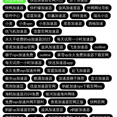
快连加速器
快连加速器官网入口
原子加速器
快鸭加速器
快柠檬加速器
旋风加速度器
外网网址导航
软件中心
雷霆加速
狂飙加速器
哔咔漫画
瑞乐小说
小美
小美vpn
小美加速器
星星加速器
西柚加速
纸飞机加速器
雷轰官网加速器
永久不收费的vp加速器2023
每天试用一小时加速器
香蕉加速器vp官网
旋风加速度器
飞鱼加速器
outline
梯子npv加速免费
outline
暴雪vp永久免费加速器下载官网
每天试用一小时加速器
快连加速器app
永久免费vqn加速外网
雷霆加器速
起飞加速器
极光vp加速器
酷通加速器
加速器梯子推荐
盘古加速器
黑洞加速噐
优途加速器官网
蚂蚁加速npv下载官网ios
海鸥加速器2024免费
银河加速海外网络
免费vqn加速外网不限时
香蕉加速器官网正版
快鸭官网
蚂蚁vp加速器官网
旋风加速度器
v蚂蚁加速器