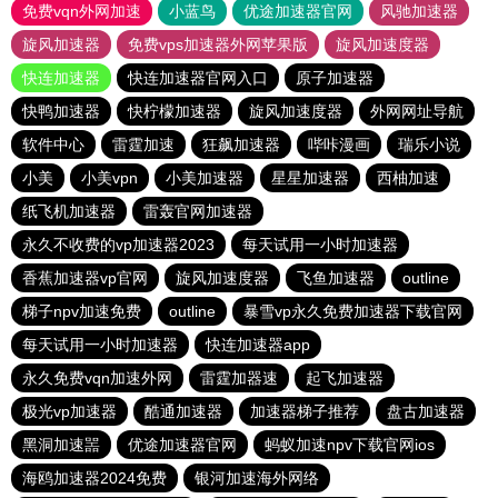
免费vqn外网加速
小蓝鸟
优途加速器官网
风驰加速器
旋风加速器
免费vps加速器外网苹果版
旋风加速度器
快连加速器
快连加速器官网入口
原子加速器
快鸭加速器
快柠檬加速器
旋风加速度器
外网网址导航
软件中心
雷霆加速
狂飙加速器
哔咔漫画
瑞乐小说
小美
小美vpn
小美加速器
星星加速器
西柚加速
纸飞机加速器
雷轰官网加速器
永久不收费的vp加速器2023
每天试用一小时加速器
香蕉加速器vp官网
旋风加速度器
飞鱼加速器
outline
梯子npv加速免费
outline
暴雪vp永久免费加速器下载官网
每天试用一小时加速器
快连加速器app
永久免费vqn加速外网
雷霆加器速
起飞加速器
极光vp加速器
酷通加速器
加速器梯子推荐
盘古加速器
黑洞加速噐
优途加速器官网
蚂蚁加速npv下载官网ios
海鸥加速器2024免费
银河加速海外网络