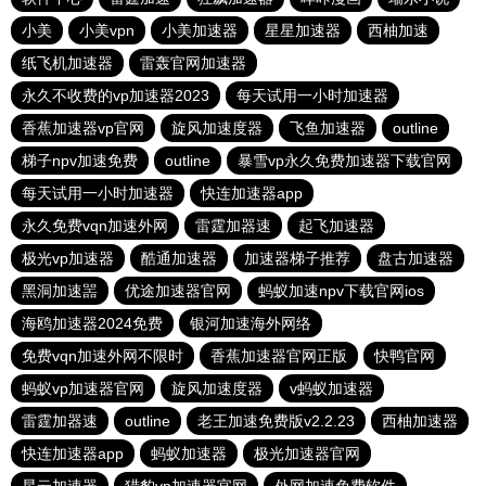
小美
小美vpn
小美加速器
星星加速器
西柚加速
纸飞机加速器
雷轰官网加速器
永久不收费的vp加速器2023
每天试用一小时加速器
香蕉加速器vp官网
旋风加速度器
飞鱼加速器
outline
梯子npv加速免费
outline
暴雪vp永久免费加速器下载官网
每天试用一小时加速器
快连加速器app
永久免费vqn加速外网
雷霆加器速
起飞加速器
极光vp加速器
酷通加速器
加速器梯子推荐
盘古加速器
黑洞加速噐
优途加速器官网
蚂蚁加速npv下载官网ios
海鸥加速器2024免费
银河加速海外网络
免费vqn加速外网不限时
香蕉加速器官网正版
快鸭官网
蚂蚁vp加速器官网
旋风加速度器
v蚂蚁加速器
雷霆加器速
outline
老王加速免费版v2.2.23
西柚加速器
快连加速器app
蚂蚁加速器
极光加速器官网