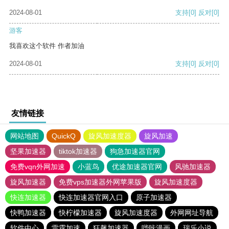
2024-08-01
支持
[0]
反对
[0]
游客
我喜欢这个软件 作者加油
2024-08-01
支持
[0]
反对
[0]
友情链接
网站地图
QuickQ
旋风加速度器
旋风加速
坚果加速器
tiktok加速器
狗急加速器官网
免费vqn外网加速
小蓝鸟
优途加速器官网
风驰加速器
旋风加速器
免费vps加速器外网苹果版
旋风加速度器
快连加速器
快连加速器官网入口
原子加速器
快鸭加速器
快柠檬加速器
旋风加速度器
外网网址导航
软件中心
雷霆加速
狂飙加速器
哔咔漫画
瑞乐小说