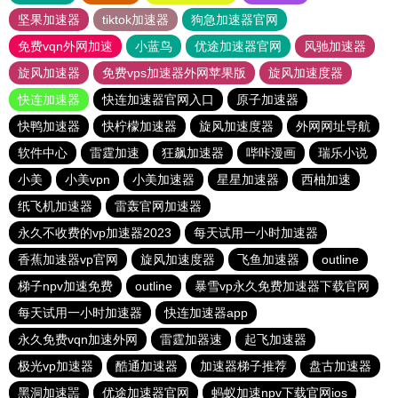
坚果加速器
tiktok加速器
狗急加速器官网
免费vqn外网加速
小蓝鸟
优途加速器官网
风驰加速器
旋风加速器
免费vps加速器外网苹果版
旋风加速度器
快连加速器
快连加速器官网入口
原子加速器
快鸭加速器
快柠檬加速器
旋风加速度器
外网网址导航
软件中心
雷霆加速
狂飙加速器
哔咔漫画
瑞乐小说
小美
小美vpn
小美加速器
星星加速器
西柚加速
纸飞机加速器
雷轰官网加速器
永久不收费的vp加速器2023
每天试用一小时加速器
香蕉加速器vp官网
旋风加速度器
飞鱼加速器
outline
梯子npv加速免费
outline
暴雪vp永久免费加速器下载官网
每天试用一小时加速器
快连加速器app
永久免费vqn加速外网
雷霆加器速
起飞加速器
极光vp加速器
酷通加速器
加速器梯子推荐
盘古加速器
黑洞加速噐
优途加速器官网
蚂蚁加速npv下载官网ios