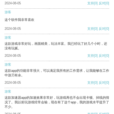
2024-08-05
支持
[0]
反对
[0]
游客
这个软件我非常喜欢
2024-08-05
支持
[0]
反对
[0]
游客
这款游戏非常好玩，画面精美，玩法丰富。我已经玩了好几个小时，还
没有玩腻。
2024-08-05
支持
[0]
反对
[0]
游客
这款app的功能非常强大，可以满足我所有的工作需求，让我能够在工作
中游刃有余。
2024-08-05
支持
[0]
反对
[0]
游客
这款加速器app的加速效果非常好，玩游戏再也不会出现卡顿、掉线的情
况了。我以前玩游戏经常会输，现在有了这个app，我的游戏水平提升了
不少。