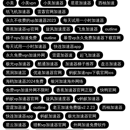
小美
小美vpn
小美加速器
星星加速器
西柚加速
纸飞机加速器
雷轰官网加速器
永久不收费的vp加速器2023
每天试用一小时加速器
香蕉加速器vp官网
旋风加速度器
飞鱼加速器
outline
梯子npv加速免费
outline
暴雪vp永久免费加速器下载官网
每天试用一小时加速器
快连加速器app
永久免费vqn加速外网
雷霆加器速
起飞加速器
极光vp加速器
酷通加速器
加速器梯子推荐
盘古加速器
黑洞加速噐
优途加速器官网
蚂蚁加速npv下载官网ios
海鸥加速器2024免费
银河加速海外网络
免费vqn加速外网不限时
香蕉加速器官网正版
快鸭官网
蚂蚁vp加速器官网
旋风加速度器
v蚂蚁加速器
雷霆加器速
outline
老王加速免费版v2.2.23
西柚加速器
快连加速器app
蚂蚁加速器
极光加速器官网
星云加速器
猎豹vp加速器官网
外网加速免费软件