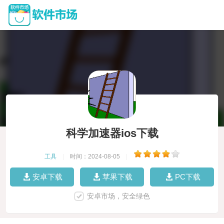
科学加速器ios下载
工具
|
时间：2024-08-05
|
安卓下载
苹果下载
PC下载
安卓市场，安全绿色