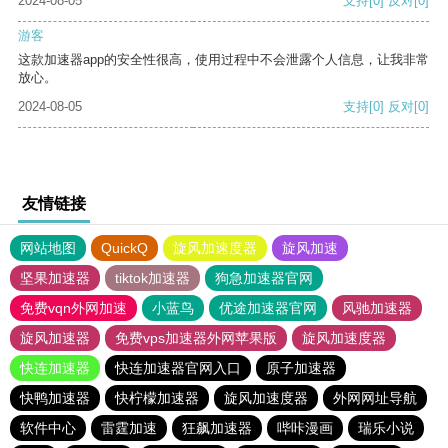
2024-08-05
支持
[0]
反对
[0]
游客
这款加速器app的安全性很高，使用过程中不会泄露个人信息，让我非常
放心。
2024-08-05
支持
[0]
反对
[0]
友情链接
网站地图
QuickQ
旋风加速度器
旋风加速
坚果加速器
tiktok加速器
狗急加速器官网
免费vqn外网加速
小蓝鸟
优途加速器官网
风驰加速器
旋风加速器
免费vps加速器外网苹果版
旋风加速度器
快连加速器
快连加速器官网入口
原子加速器
快鸭加速器
快柠檬加速器
旋风加速度器
外网网址导航
软件中心
雷霆加速
狂飙加速器
哔咔漫画
瑞乐小说