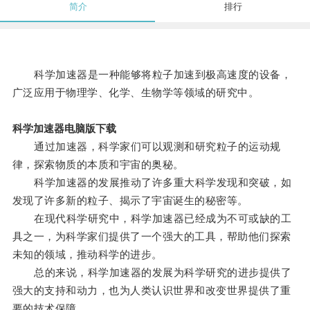
简介
排行
科学加速器是一种能够将粒子加速到极高速度的设备，
广泛应用于物理学、化学、生物学等领域的研究中。
科学加速器电脑版下载
通过加速器，科学家们可以观测和研究粒子的运动规
律，探索物质的本质和宇宙的奥秘。
科学加速器的发展推动了许多重大科学发现和突破，如
发现了许多新的粒子、揭示了宇宙诞生的秘密等。
在现代科学研究中，科学加速器已经成为不可或缺的工
具之一，为科学家们提供了一个强大的工具，帮助他们探索
未知的领域，推动科学的进步。
总的来说，科学加速器的发展为科学研究的进步提供了
强大的支持和动力，也为人类认识世界和改变世界提供了重
要的技术保障。