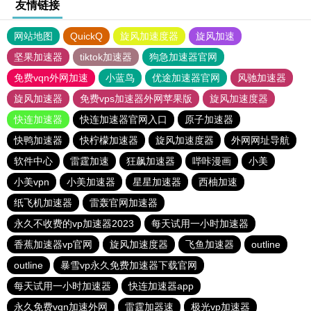
友情链接
网站地图
QuickQ
旋风加速度器
旋风加速
坚果加速器
tiktok加速器
狗急加速器官网
免费vqn外网加速
小蓝鸟
优途加速器官网
风驰加速器
旋风加速器
免费vps加速器外网苹果版
旋风加速度器
快连加速器
快连加速器官网入口
原子加速器
快鸭加速器
快柠檬加速器
旋风加速度器
外网网址导航
软件中心
雷霆加速
狂飙加速器
哔咔漫画
小美
小美vpn
小美加速器
星星加速器
西柚加速
纸飞机加速器
雷轰官网加速器
永久不收费的vp加速器2023
每天试用一小时加速器
香蕉加速器vp官网
旋风加速度器
飞鱼加速器
outline
outline
暴雪vp永久免费加速器下载官网
每天试用一小时加速器
快连加速器app
永久免费vqn加速外网
雷霆加器速
极光vp加速器