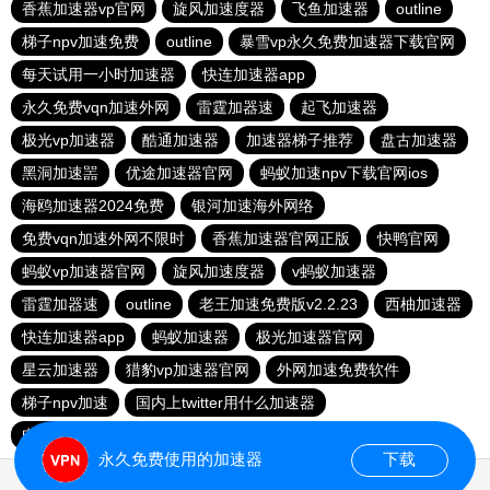
香蕉加速器vp官网
旋风加速度器
飞鱼加速器
outline
梯子npv加速免费
outline
暴雪vp永久免费加速器下载官网
每天试用一小时加速器
快连加速器app
永久免费vqn加速外网
雷霆加器速
起飞加速器
极光vp加速器
酷通加速器
加速器梯子推荐
盘古加速器
黑洞加速噐
优途加速器官网
蚂蚁加速npv下载官网ios
海鸥加速器2024免费
银河加速海外网络
免费vqn加速外网不限时
香蕉加速器官网正版
快鸭官网
蚂蚁vp加速器官网
旋风加速度器
v蚂蚁加速器
雷霆加器速
outline
老王加速免费版v2.2.23
西柚加速器
快连加速器app
蚂蚁加速器
极光加速器官网
星云加速器
猎豹vp加速器官网
外网加速免费软件
梯子npv加速
国内上twitter用什么加速器
电报telegeram加速器
国外vps 加速免费
自由鲸
永久免费使用的加速器
下载