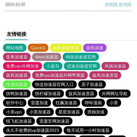
2024-10-20
支持
[0]
反对
[0]
友情链接
网站地图
QuickQ
旋风加速度器
旋风加速
坚果加速器
tiktok加速器
狗急加速器官网
免费vqn外网加速
小蓝鸟
优途加速器官网
风驰加速器
旋风加速器
免费vps加速器外网苹果版
旋风加速度器
快连加速器
快连加速器官网入口
原子加速器
快鸭加速器
快柠檬加速器
旋风加速度器
外网网址导航
软件中心
雷霆加速
狂飙加速器
哔咔漫画
小美
小美vpn
小美加速器
星星加速器
西柚加速
纸飞机加速器
雷轰官网加速器
永久不收费的vp加速器2023
每天试用一小时加速器