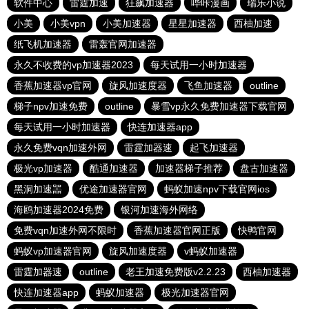
软件中心
雷霆加速
狂飙加速器
哔咔漫画
瑞乐小说
小美
小美vpn
小美加速器
星星加速器
西柚加速
纸飞机加速器
雷轰官网加速器
永久不收费的vp加速器2023
每天试用一小时加速器
香蕉加速器vp官网
旋风加速度器
飞鱼加速器
outline
梯子npv加速免费
outline
暴雪vp永久免费加速器下载官网
每天试用一小时加速器
快连加速器app
永久免费vqn加速外网
雷霆加器速
起飞加速器
极光vp加速器
酷通加速器
加速器梯子推荐
盘古加速器
黑洞加速噐
优途加速器官网
蚂蚁加速npv下载官网ios
海鸥加速器2024免费
银河加速海外网络
免费vqn加速外网不限时
香蕉加速器官网正版
快鸭官网
蚂蚁vp加速器官网
旋风加速度器
v蚂蚁加速器
雷霆加器速
outline
老王加速免费版v2.2.23
西柚加速器
快连加速器app
蚂蚁加速器
极光加速器官网